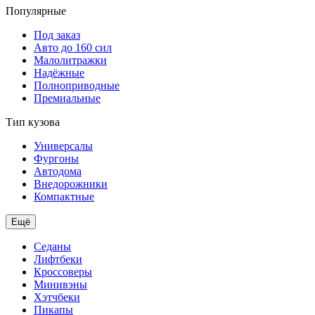
Популярные
Под заказ
Авто до 160 сил
Малолитражки
Надёжные
Полноприводные
Премиальные
Тип кузова
Универсалы
Фургоны
Автодома
Внедорожники
Компактные
Ещё
Седаны
Лифтбеки
Кроссоверы
Минивэны
Хэтчбеки
Пикапы