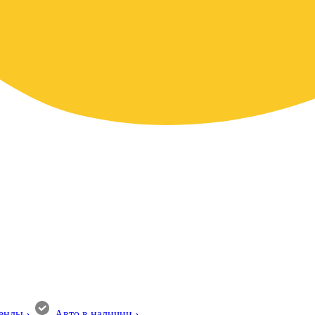
енды
›
Авто в наличии
›