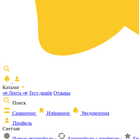
Каталог
📣 Лента 📣
Тест-драйв
Отзывы
Поиск
Сравнение
Избранное
Уведомления
Профиль
Светлая
Новые автомобили
›
Автомобили с пробегом
›
Бр