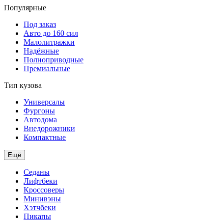
Популярные
Под заказ
Авто до 160 сил
Малолитражки
Надёжные
Полноприводные
Премиальные
Тип кузова
Универсалы
Фургоны
Автодома
Внедорожники
Компактные
Ещё
Седаны
Лифтбеки
Кроссоверы
Минивэны
Хэтчбеки
Пикапы