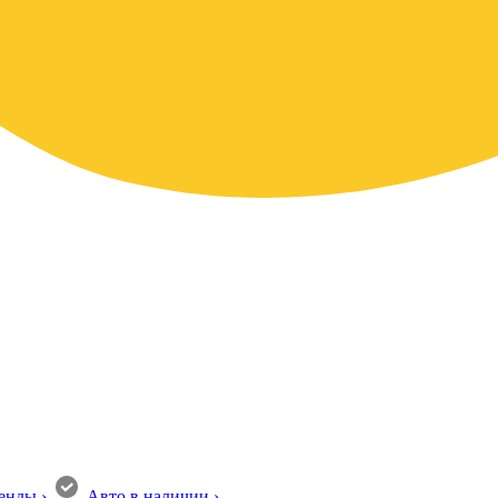
енды
›
Авто в наличии
›