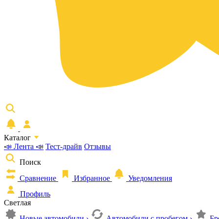
Каталог
📣 Лента 📣
Тест-драйв
Отзывы
Поиск
Сравнение
Избранное
Уведомления
Профиль
Светлая
Новые автомобили
›
Автомобили с пробегом
›
Бр