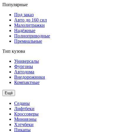
Популярные
Под заказ
Авто до 160 сил
Малолитражки
Надёжные
Полноприводные
Премиальные
Тип кузова
Универсалы
Фургоны
Автодома
Внедорожники
Компактные
Ещё
Седаны
Лифтбеки
Кроссоверы
Минивэны
Хэтчбеки
Пикапы