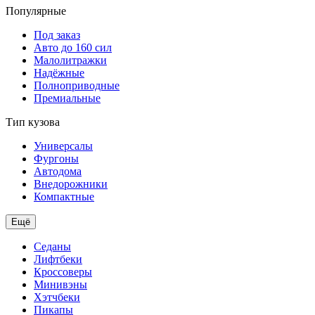
Популярные
Под заказ
Авто до 160 сил
Малолитражки
Надёжные
Полноприводные
Премиальные
Тип кузова
Универсалы
Фургоны
Автодома
Внедорожники
Компактные
Ещё
Седаны
Лифтбеки
Кроссоверы
Минивэны
Хэтчбеки
Пикапы