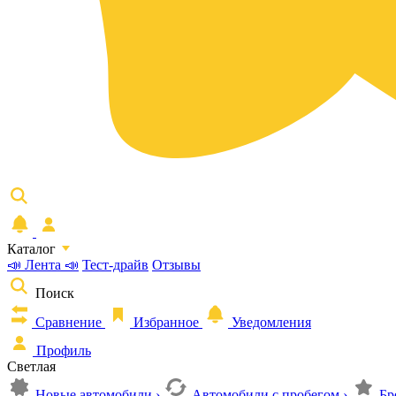
Каталог
📣 Лента 📣
Тест-драйв
Отзывы
Поиск
Сравнение
Избранное
Уведомления
Профиль
Светлая
Новые автомобили
›
Автомобили с пробегом
›
Бр