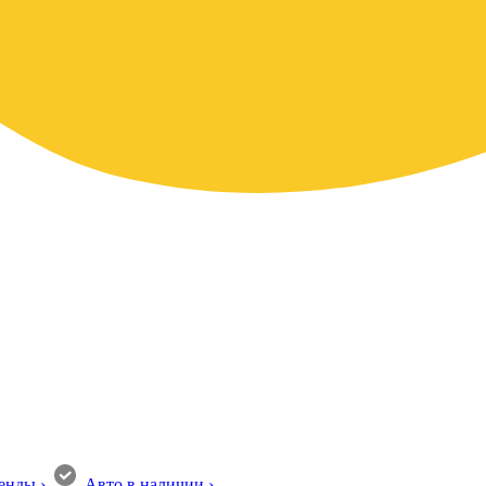
енды
›
Авто в наличии
›