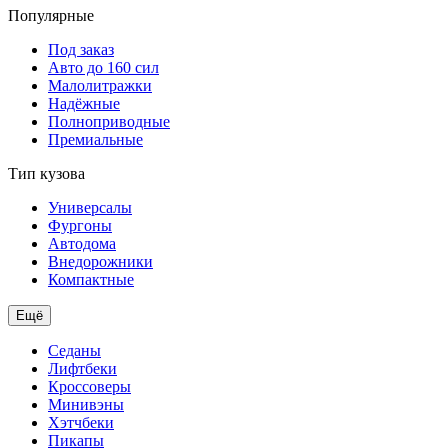
Популярные
Под заказ
Авто до 160 сил
Малолитражки
Надёжные
Полноприводные
Премиальные
Тип кузова
Универсалы
Фургоны
Автодома
Внедорожники
Компактные
Ещё
Седаны
Лифтбеки
Кроссоверы
Минивэны
Хэтчбеки
Пикапы