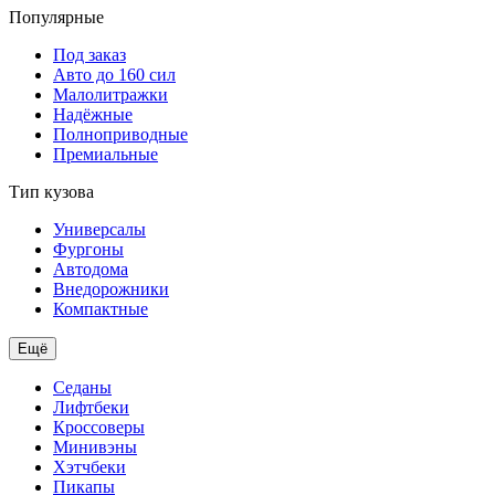
Популярные
Под заказ
Авто до 160 сил
Малолитражки
Надёжные
Полноприводные
Премиальные
Тип кузова
Универсалы
Фургоны
Автодома
Внедорожники
Компактные
Ещё
Седаны
Лифтбеки
Кроссоверы
Минивэны
Хэтчбеки
Пикапы