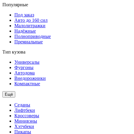
Популярные
Под заказ
Авто до 160 сил
Малолитражки
Надёжные
Полноприводные
Премиальные
Тип кузова
Универсалы
Фургоны
Автодома
Внедорожники
Компактные
Ещё
Седаны
Лифтбеки
Кроссоверы
Минивэны
Хэтчбеки
Пикапы