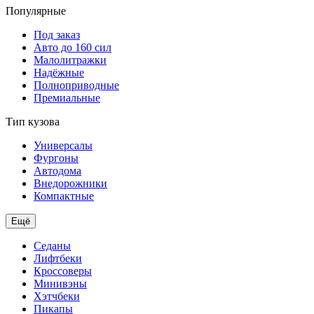
Популярные
Под заказ
Авто до 160 сил
Малолитражки
Надёжные
Полноприводные
Премиальные
Тип кузова
Универсалы
Фургоны
Автодома
Внедорожники
Компактные
Ещё
Седаны
Лифтбеки
Кроссоверы
Минивэны
Хэтчбеки
Пикапы