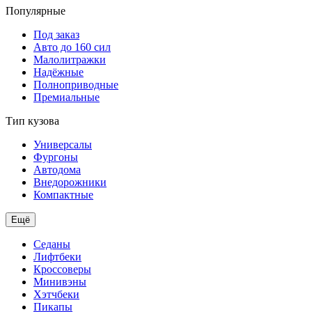
Популярные
Под заказ
Авто до 160 сил
Малолитражки
Надёжные
Полноприводные
Премиальные
Тип кузова
Универсалы
Фургоны
Автодома
Внедорожники
Компактные
Ещё
Седаны
Лифтбеки
Кроссоверы
Минивэны
Хэтчбеки
Пикапы