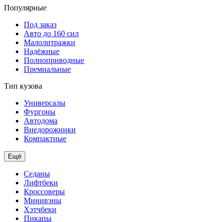
Популярные
Под заказ
Авто до 160 сил
Малолитражки
Надёжные
Полноприводные
Премиальные
Тип кузова
Универсалы
Фургоны
Автодома
Внедорожники
Компактные
Ещё
Седаны
Лифтбеки
Кроссоверы
Минивэны
Хэтчбеки
Пикапы