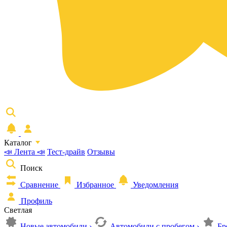
Каталог
📣 Лента 📣
Тест-драйв
Отзывы
Поиск
Сравнение
Избранное
Уведомления
Профиль
Светлая
Новые автомобили
›
Автомобили с пробегом
›
Бр