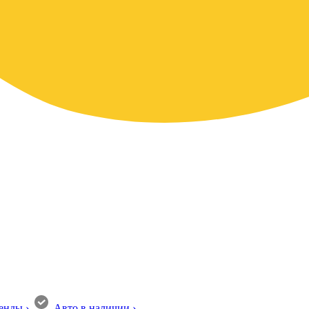
енды
›
Авто в наличии
›