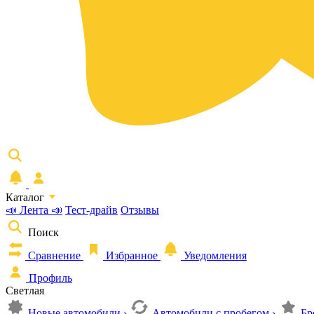
Каталог
📣 Лента 📣
Тест-драйв
Отзывы
Поиск
Сравнение
Избранное
Уведомления
Профиль
Светлая
Новые автомобили
›
Автомобили с пробегом
›
Бр