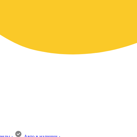
енды
›
Авто в наличии
›