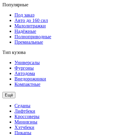
Популярные
Под заказ
Авто до 160 сил
Малолитражки
Надёжные
Полноприводные
Премиальные
Тип кузова
Универсалы
Фургоны
Автодома
Внедорожники
Компактные
Ещё
Седаны
Лифтбеки
Кроссоверы
Минивэны
Хэтчбеки
Пикапы