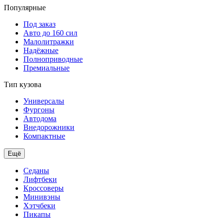
Популярные
Под заказ
Авто до 160 сил
Малолитражки
Надёжные
Полноприводные
Премиальные
Тип кузова
Универсалы
Фургоны
Автодома
Внедорожники
Компактные
Ещё
Седаны
Лифтбеки
Кроссоверы
Минивэны
Хэтчбеки
Пикапы