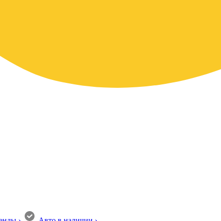
енды
›
Авто в наличии
›