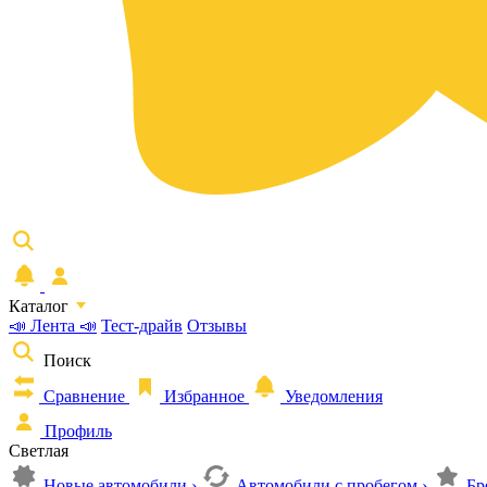
Каталог
📣 Лента 📣
Тест-драйв
Отзывы
Поиск
Сравнение
Избранное
Уведомления
Профиль
Светлая
Новые автомобили
›
Автомобили с пробегом
›
Бр