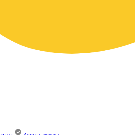
енды
›
Авто в наличии
›