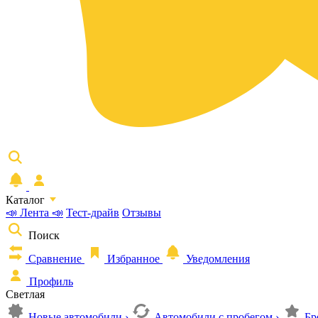
Каталог
📣 Лента 📣
Тест-драйв
Отзывы
Поиск
Сравнение
Избранное
Уведомления
Профиль
Светлая
Новые автомобили
›
Автомобили с пробегом
›
Бр