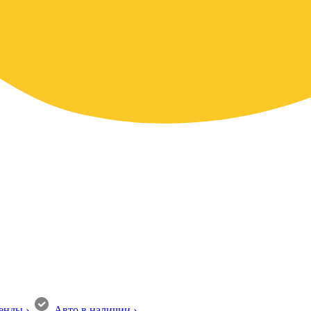
енды
›
Авто в наличии
›