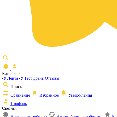
Каталог
📣 Лента 📣
Тест-драйв
Отзывы
Поиск
Сравнение
Избранное
Уведомления
Профиль
Светлая
Новые автомобили
›
Автомобили с пробегом
›
Бр