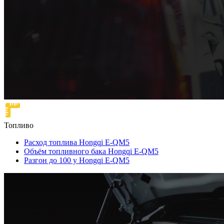
Топливо
Расход топлива Hongqi E-QM5
Объём топливного бака Hongqi E-QM5
Разгон до 100 у Hongqi E-QM5