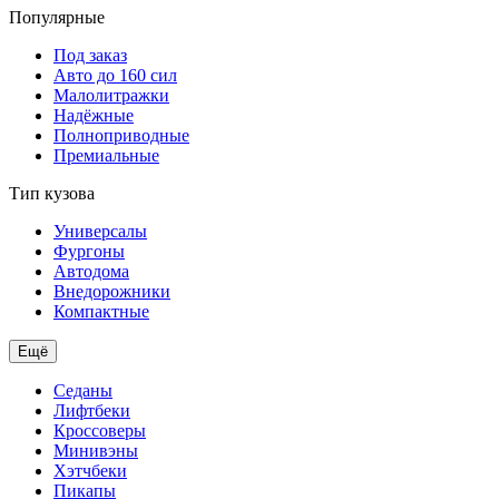
Популярные
Под заказ
Авто до 160 сил
Малолитражки
Надёжные
Полноприводные
Премиальные
Тип кузова
Универсалы
Фургоны
Автодома
Внедорожники
Компактные
Ещё
Седаны
Лифтбеки
Кроссоверы
Минивэны
Хэтчбеки
Пикапы