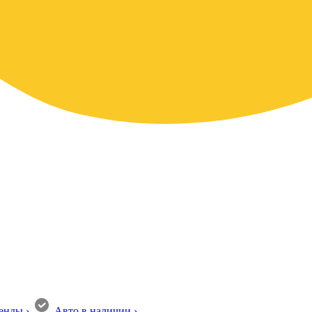
енды
›
Авто в наличии
›