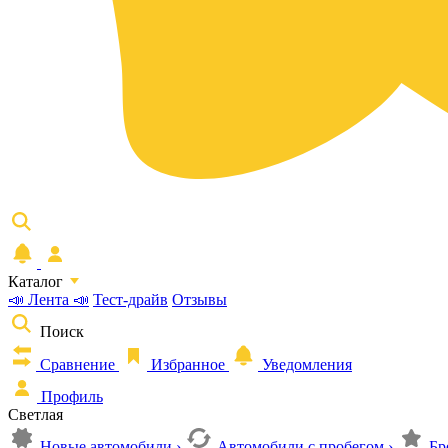
Каталог
📣 Лента 📣
Тест-драйв
Отзывы
Поиск
Сравнение
Избранное
Уведомления
Профиль
Светлая
Новые автомобили
›
Автомобили с пробегом
›
Бр