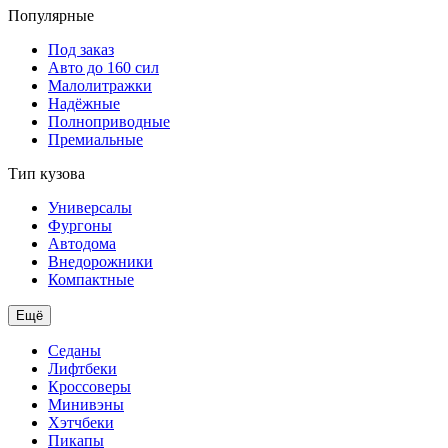
Популярные
Под заказ
Авто до 160 сил
Малолитражки
Надёжные
Полноприводные
Премиальные
Тип кузова
Универсалы
Фургоны
Автодома
Внедорожники
Компактные
Ещё
Седаны
Лифтбеки
Кроссоверы
Минивэны
Хэтчбеки
Пикапы