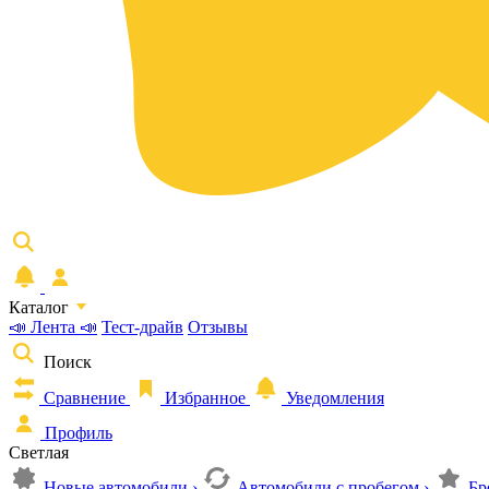
Каталог
📣 Лента 📣
Тест-драйв
Отзывы
Поиск
Сравнение
Избранное
Уведомления
Профиль
Светлая
Новые автомобили
›
Автомобили с пробегом
›
Бр