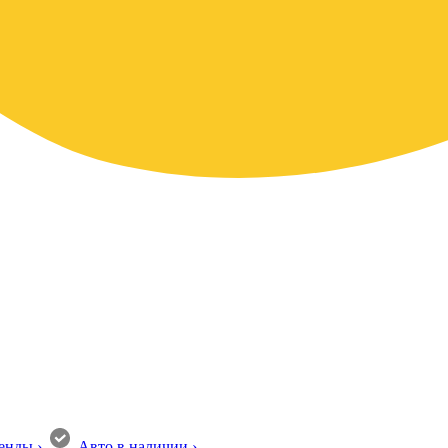
енды
›
Авто в наличии
›