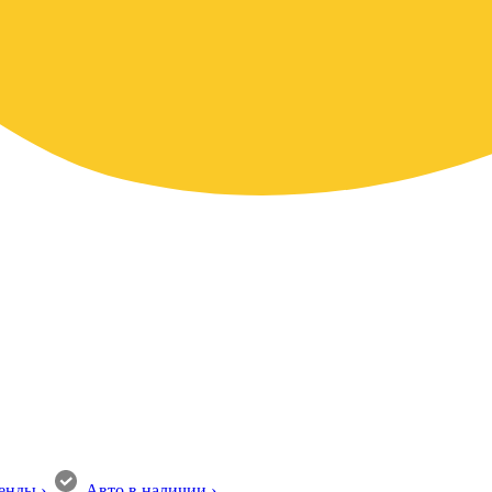
енды
›
Авто в наличии
›