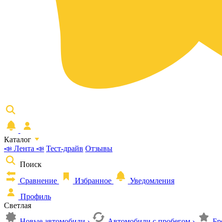
Каталог
📣 Лента 📣
Тест-драйв
Отзывы
Поиск
Сравнение
Избранное
Уведомления
Профиль
Светлая
Новые автомобили
›
Автомобили с пробегом
›
Бр