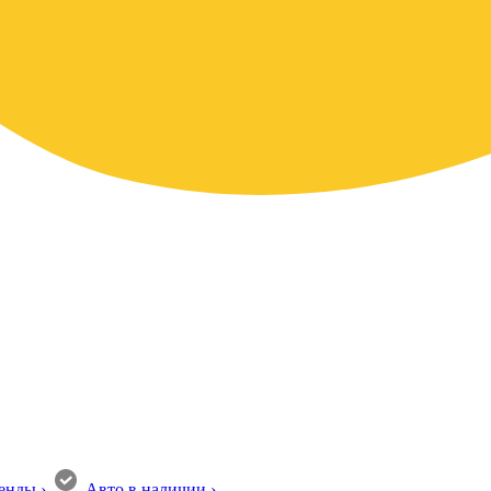
енды
›
Авто в наличии
›