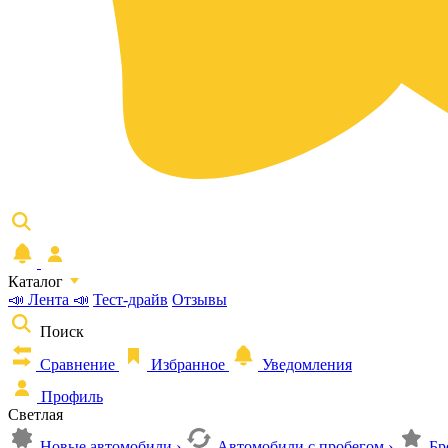
Каталог
📣 Лента 📣
Тест-драйв
Отзывы
Поиск
Сравнение
Избранное
Уведомления
Профиль
Светлая
Новые автомобили
›
Автомобили с пробегом
›
Бр