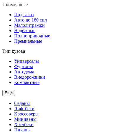
Популярные
Под заказ
Авто до 160 сил
Малолитражки
Надёжные
Полноприводные
Премиальные
Тип кузова
Универсалы
Фургоны
Автодома
Внедорожники
Компактные
Ещё
Седаны
Лифтбеки
Кроссоверы
Минивэны
Хэтчбеки
Пикапы