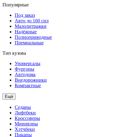
Популярные
Под заказ
Авто до 160 сил
Малолитражки
Надёжные
Полноприводные
Премиальные
Тип кузова
Универсалы
Фургоны
Автодома
Внедорожники
Компактные
Ещё
Седаны
Лифтбеки
Кроссоверы
Минивэны
Хэтчбеки
Пикапы