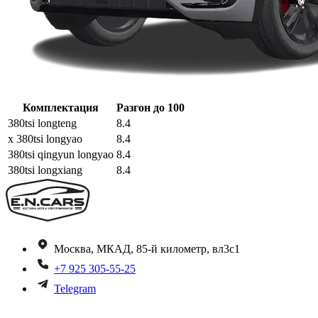
Комплектация
Разгон до 100
380tsi longteng
8.4
x 380tsi longyao
8.4
380tsi qingyun longyao
8.4
380tsi longxiang
8.4
Москва, МКАД, 85-й километр, вл3с1
+7 925 305-55-25
Telegram