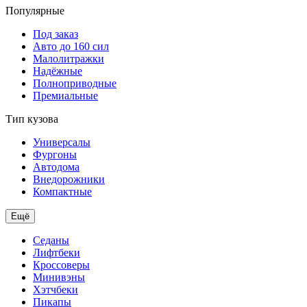
Популярные
Под заказ
Авто до 160 сил
Малолитражки
Надёжные
Полноприводные
Премиальные
Тип кузова
Универсалы
Фургоны
Автодома
Внедорожники
Компактные
Ещё
Седаны
Лифтбеки
Кроссоверы
Минивэны
Хэтчбеки
Пикапы