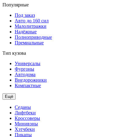
Популярные
Под заказ
Авто до 160 сил
Малолитражки
Надёжные
Полноприводные
Премиальные
Тип кузова
Универсалы
Фургоны
Автодома
Внедорожники
Компактные
Ещё
Седаны
Лифтбеки
Кроссоверы
Минивэны
Хэтчбеки
Пикапы