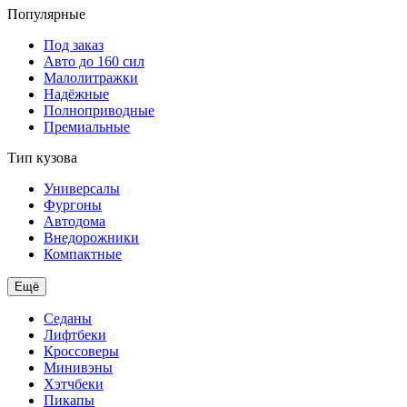
Популярные
Под заказ
Авто до 160 сил
Малолитражки
Надёжные
Полноприводные
Премиальные
Тип кузова
Универсалы
Фургоны
Автодома
Внедорожники
Компактные
Ещё
Седаны
Лифтбеки
Кроссоверы
Минивэны
Хэтчбеки
Пикапы