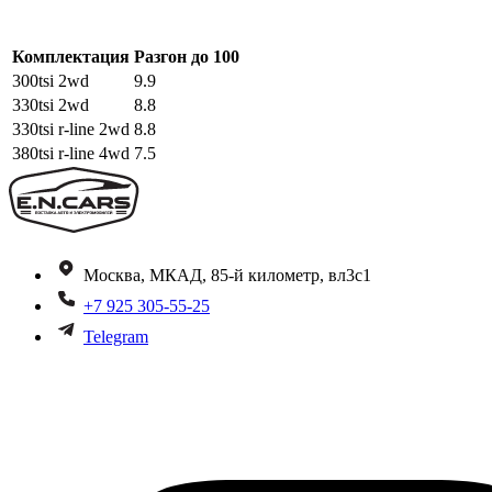
Комплектация
Разгон до 100
300tsi 2wd
9.9
330tsi 2wd
8.8
330tsi r-line 2wd
8.8
380tsi r-line 4wd
7.5
Москва, МКАД, 85-й километр, вл3с1
+7 925 305-55-25
Telegram