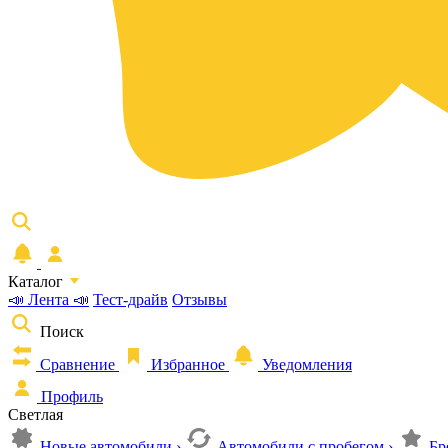
Каталог
📣 Лента 📣
Тест-драйв
Отзывы
Поиск
Сравнение
Избранное
Уведомления
Профиль
Светлая
Новые автомобили
›
Автомобили с пробегом
›
Бр