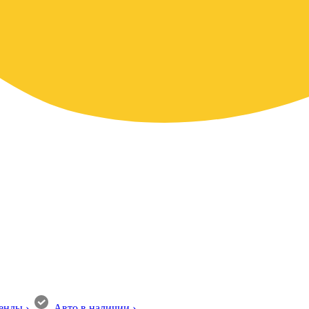
енды
›
Авто в наличии
›