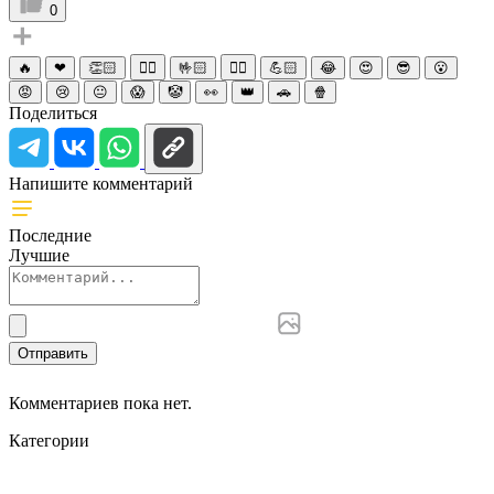
0
🔥
❤
👏🏻
☝🏻
🤟🏻
✌🏻
💪🏻
😂
😍
😎
😮
😡
😢
😐
😱
🤡
👀
👑
🚗
🍿
Поделиться
Напишите комментарий
Последние
Лучшие
Отправить
Комментариев пока нет.
Категории