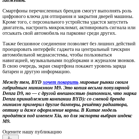
гаджетов.
Смартфоны перечисленных брендов смогут выполнять роль
цифрового ключа для отпирания и закрытия дверей машины.
Кроме того, с персонального устройства удастся запустить
двигатель, настроить микроклимат, активировать сигнала или
отсыкать свой автомобиль на парковке среди других.
Также бесшовное соединение позволяет без лишних действий
проецировать интерфейс гаджета на центральный тачскрин
автомобильной медиасистемы, чтобы пользоваться
навигацией, музыкальными подборками и журналом звонков.
В свою очередь, экран смартфона покажет уровень заряда
батареи и другую информацию.
Между тем, BYD
хочет покорить
мировые рынки своим
гибридным минивэном M9.
Это копия весьма популярной
Denza D9, но — с другой внешностью (напомним, что марка
Denza принадлежит компании BYD): со сменой бренда
минивэн примерил другие бамперы, решётку радиатора,
оптику и даже оформление кормы. В Китае модель
продаётся под именем Xia, но для экспорта выбран индекс
M9.
Оцените нашу публикацию