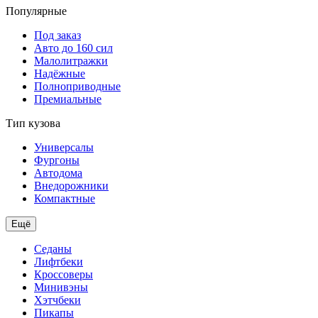
Популярные
Под заказ
Авто до 160 сил
Малолитражки
Надёжные
Полноприводные
Премиальные
Тип кузова
Универсалы
Фургоны
Автодома
Внедорожники
Компактные
Ещё
Седаны
Лифтбеки
Кроссоверы
Минивэны
Хэтчбеки
Пикапы