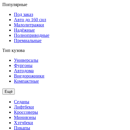
Популярные
Под заказ
Авто до 160 сил
Малолитражки
Надёжные
Полноприводные
Премиальные
Тип кузова
Универсалы
Фургоны
Автодома
Внедорожники
Компактные
Ещё
Седаны
Лифтбеки
Кроссоверы
Минивэны
Хэтчбеки
Пикапы