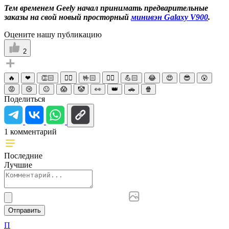
Тем временем Geely начал принимать предварительные
заказы на свой новый просторный
минивэн Galaxy V900
.
Оцените нашу публикацию
2
🔥
❤
👏🏻
☝🏻
🤟🏻
✌🏻
💪🏻
😂
😍
😎
😮
😡
😢
😐
😱
🤡
👀
👑
🚗
🍿
Поделиться
1 комментарий
Последние
Лучшие
Отправить
П