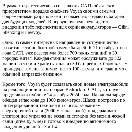
В рамках стратегического соглашения CATL обязался в
приоритетном порядке снабжать Voyah своими самыми
современными разработками и совместно создавать батареи
для будущих моделей. В первую очередь речь идёт о
внедрении трёх перспективных серий аккумуляторов — Qilin,
Shenxing и Freevoy.
Одно из самых интересных направлений сотрудничества —
развитие сети по быстрой замене батарей. К 21 октября этого
года CATL уже развернула более 700 таких станций в 39
городах Китая. Каждая станция может обслуживать до 822
машин в сутки и хранить запас из 30 батарейных блоков. Сама
процедура замены занимает всего 100 секунд, что сравнимо с
обычной заправкой бензином.
Кроме того, Voyah будет создавать свои новые электромобили
на революционной платформе Bedrock от CATL, которую
представили публике 24 декабря 2024 года. На одном заряде
обещан запас хода до 1000 километров. Шасси построено по
интегрированной технологии с использованием
сверхпрочной стали (2000 мегапаскалей), поддерживает
электронное управление всеми системами без механической
связи (drive-by-wire) и готово к внедрению автономного
вождения уровней L3 и L4.