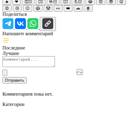
🔥
❤
👏🏻
☝🏻
🤟🏻
✌🏻
💪🏻
😂
😍
😎
😮
😡
😢
😐
😱
🤡
👀
👑
🚗
🍿
Поделиться
Напишите комментарий
Последние
Лучшие
Отправить
Комментариев пока нет.
Категории