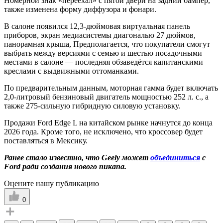
Номерной знак «переехал» с пятой двери на задний бампер,
также изменена форму диффузора и фонари.
В салоне появился 12,3-дюймовая виртуальная панель
приборов, экран медиасистемы диагональю 27 дюймов,
панорамная крыша, Предполагается, что покупатели смогут
выбрать между версиями с семью и шестью посадочными
местами в салоне — последняя обзаведётся капитанскими
креслами с выдвижными оттоманками.
По предварительным данным, моторная гамма будет включать
2,0-литровый бензиновый двигатель мощностью 252 л. с., а
также 275-сильную гибридную силовую установку.
Продажи Ford Edge L на китайском рынке начнутся до конца
2026 года. Кроме того, не исключено, что кроссовер будет
поставляться в Мексику.
Ранее стало известно, что Geely может
объединиться
с
Ford ради создания нового пикапа.
Оцените нашу публикацию
0