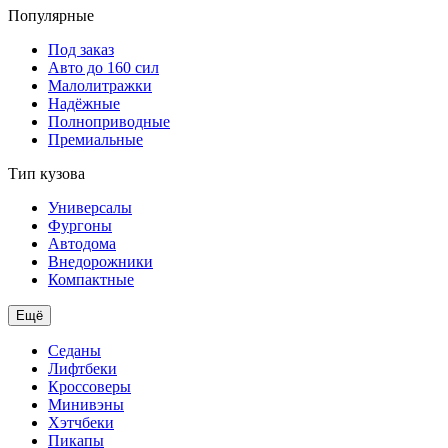
Популярные
Под заказ
Авто до 160 сил
Малолитражки
Надёжные
Полноприводные
Премиальные
Тип кузова
Универсалы
Фургоны
Автодома
Внедорожники
Компактные
Ещё
Седаны
Лифтбеки
Кроссоверы
Минивэны
Хэтчбеки
Пикапы