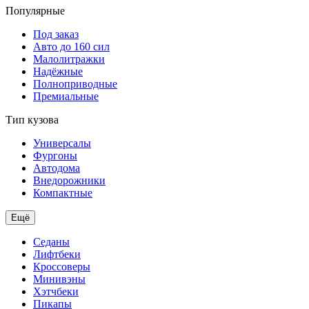
Популярные
Под заказ
Авто до 160 сил
Малолитражки
Надёжные
Полноприводные
Премиальные
Тип кузова
Универсалы
Фургоны
Автодома
Внедорожники
Компактные
Ещё
Седаны
Лифтбеки
Кроссоверы
Минивэны
Хэтчбеки
Пикапы