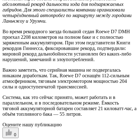
абсолютный рекорд дальности хода для подзаряжаемых
гибридов. Для этого специалисты компании организовали
четырёхдневный автопробег по маршруту между городами
Ланьчжоу и Урумчи.
Во время рекордного заезда большой седан Roewe D7 DMH
проехал 2208 километров на полном баке и с полностью
заряженным аккумулятором. При этом педставители Книги
рекордов Гиннесса, фиксировавшие рекорд, подтвердили:
мировой рекорд дальнобойности установлен без каких-либо
нарушений, замечаний и злоупотреблений.
Важно заметить, что серийная машина не подвергалась
никаким доработкам. Так, Roewe D7 оснащён 112-сильным
атмосферником, тяговым электромотором мощностью 204
силы и одноступенчатой трансмиссией.
Система, как это сейчас принято, может работать и в
параллельном, и в последовательном режиме. Ёмкость
тяговой аккумуляторной батареи составляет 21 киловатт-час, а
объём топливного бака — 55 литров.
Оцените нашу публикацию
0