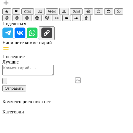
🔥
❤
👏🏻
☝🏻
🤟🏻
✌🏻
💪🏻
😂
😍
😎
😮
😡
😢
😐
😱
🤡
👀
👑
🚗
🍿
Поделиться
Напишите комментарий
Последние
Лучшие
Отправить
Комментариев пока нет.
Категории