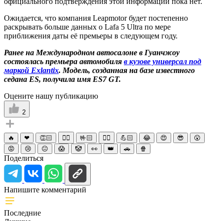
официального подтверждения этой информации пока нет.
Ожидается, что компания Leapmotor будет постепенно
раскрывать больше данных о Lafa 5 Ultra по мере
приближения даты её премьеры в следующем году.
Ранее на Международном автосалоне в Гуанчжоу
состоялась премьера автомобиля
в кузове универсал под
маркой Exlantix
. Модель, созданная на базе известного
седана ES, получила имя ES7 GT.
Оцените нашу публикацию
2
🔥
❤
👏🏻
☝🏻
🤟🏻
✌🏻
💪🏻
😂
😍
😎
😮
😡
😢
😐
😱
🤡
👀
👑
🚗
🍿
Поделиться
Напишите комментарий
Последние