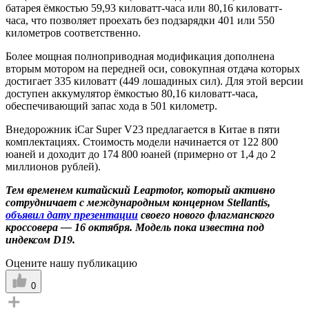
батарея ёмкостью 59,93 киловатт-часа или 80,16 киловатт-
часа, что позволяет проехать без подзарядки 401 или 550
километров соответственно.
Более мощная полноприводная модификация дополнена
вторым мотором на передней оси, совокупная отдача которых
достигает 335 киловатт (449 лошадиных сил). Для этой версии
доступен аккумулятор ёмкостью 80,16 киловатт-часа,
обеспечивающий запас хода в 501 километр.
Внедорожник iCar Super V23 предлагается в Китае в пяти
комплектациях. Стоимость модели начинается от 122 800
юаней и доходит до 174 800 юаней (примерно от 1,4 до 2
миллионов рублей).
Тем временем китайский Leapmotor, который активно
сотрудничает с международным концерном Stellantis,
объявил дату презентации
своего нового флагманского
кроссовера — 16 октября. Модель пока известна под
индексом D19.
Оцените нашу публикацию
0