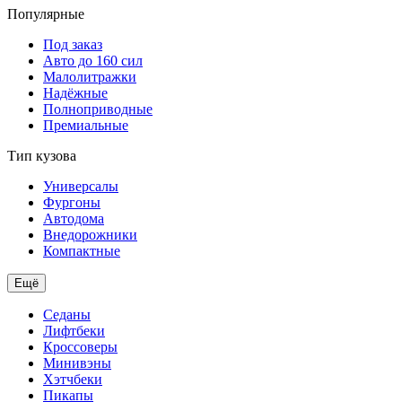
Популярные
Под заказ
Авто до 160 сил
Малолитражки
Надёжные
Полноприводные
Премиальные
Тип кузова
Универсалы
Фургоны
Автодома
Внедорожники
Компактные
Ещё
Седаны
Лифтбеки
Кроссоверы
Минивэны
Хэтчбеки
Пикапы