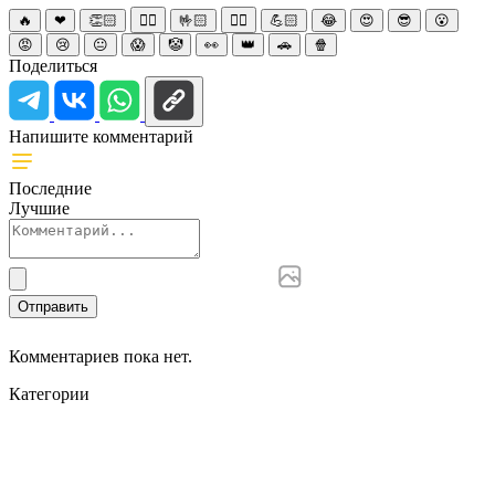
🔥
❤
👏🏻
☝🏻
🤟🏻
✌🏻
💪🏻
😂
😍
😎
😮
😡
😢
😐
😱
🤡
👀
👑
🚗
🍿
Поделиться
Напишите комментарий
Последние
Лучшие
Отправить
Комментариев пока нет.
Категории