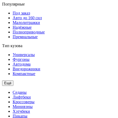
Популярные
Под заказ
Авто до 160 сил
Малолитражки
Надёжные
Полноприводные
Премиальные
Тип кузова
Универсалы
Фургоны
Автодома
Внедорожники
Компактные
Ещё
Седаны
Лифтбеки
Кроссоверы
Минивэны
Хэтчбеки
Пикапы