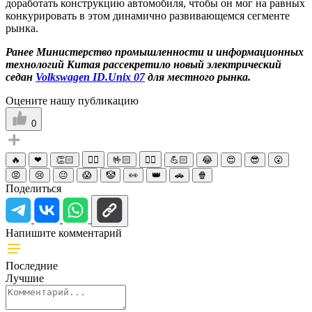
доработать конструкцию автомобиля, чтобы он мог на равных
конкурировать в этом динамично развивающемся сегменте
рынка.
Ранее Министерство промышленности и информационных
технологий Китая рассекретило новый электрический
седан
Volkswagen ID.Unix 07
для местного рынка.
Оцените нашу публикацию
0
🔥
❤
👏🏻
☝🏻
🤟🏻
✌🏻
💪🏻
😂
😍
😎
😮
😡
😢
😐
😱
🤡
👀
👑
🚗
🍿
Поделиться
Напишите комментарий
Последние
Лучшие