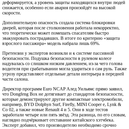
деформируется, а уровень защиты находящихся внутри людей
снижается, особенно если авария произойдёт на высокой
скорости.
Дополнительную опасность создала система блокировки
дверей, которая после столкновения работала некорректно,
что теоретически может помешать спасателям быстро
эвакуировать пострадавших. В итоге по критерию «защита
взрослого пассажира» модель набрала лишь 69%.
Претензии у экспертов возникли и к системе пассивной
безопасности. Подушка безопасности в рулевом колесе
надувалась со слишком низким давлением, из-за чего голова
водителя при срабатывании могла удариться о сам руль. Также
угрозу представляют отдельные детали интерьера в передней
части салона.
Директор программ Euro NCAP Алед Уильямс прямо заявил,
что Dongfeng Box не дотягивает до стандартов безопасности,
которые демонстрируют другие компактные электромобили,
например, BYD Dolphyn Surf, Firefly, MINI Cooper e, Lynk &
Co 02, а также новые Renault 4 и 5. Они в ходе тестов
заработали четыре или пять звёзд. Эта разница, по его словам,
наглядно подчёркивает отставание китайского хэтчбека.
Эксперт добавил, что производителю необходимо срочно