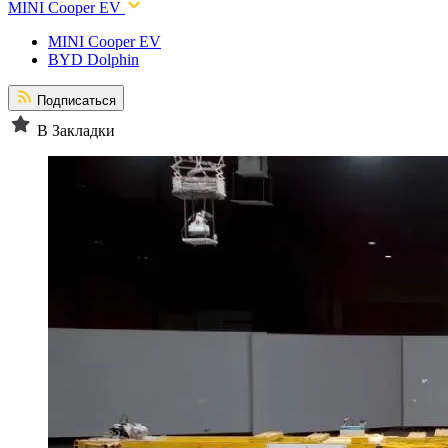
MINI Cooper EV
MINI Cooper EV
BYD Dolphin
Подписаться
В Закладки