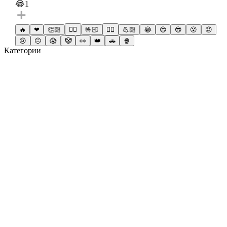
😂
1
🔥
❤
👏🏻
☝🏻
🤟🏻
✌🏻
💪🏻
😂
😍
😎
😮
😡
😢
😐
😱
🤡
👀
👑
🚗
🍿
Категории