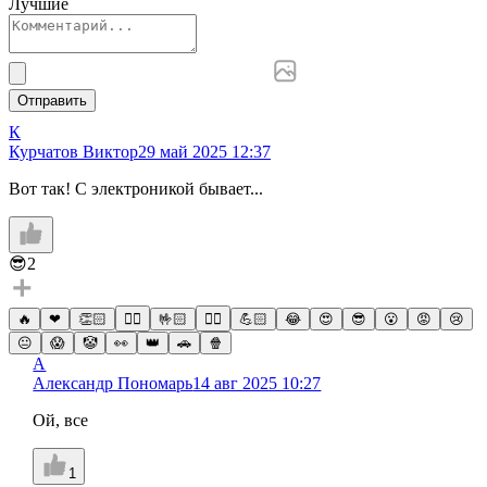
Лучшие
Отправить
К
Курчатов Виктор
29 май 2025 12:37
Вот так! С электроникой бывает...
😎
2
🔥
❤
👏🏻
☝🏻
🤟🏻
✌🏻
💪🏻
😂
😍
😎
😮
😡
😢
😐
😱
🤡
👀
👑
🚗
🍿
А
Александр Пономарь
14 авг 2025 10:27
Ой, все
1