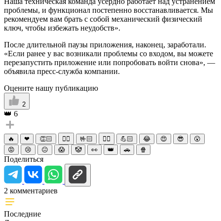
Наша техническая команда усердно работает над устранением
проблемы, и функционал постепенно восстанавливается. Мы
рекомендуем вам брать с собой механический физический
ключ, чтобы избежать неудобств».
После длительной паузы приложения, наконец, заработали.
«Если ранее у вас возникали проблемы со входом, вы можете
перезапустить приложение или попробовать войти снова», —
объявила пресс-служба компании.
Оцените нашу публикацию
2
👑
6
🔥
❤
👏🏻
☝🏻
🤟🏻
✌🏻
💪🏻
😂
😍
😎
😮
😡
😢
😐
😱
🤡
👀
👑
🚗
🍿
Поделиться
2 комментариев
Последние