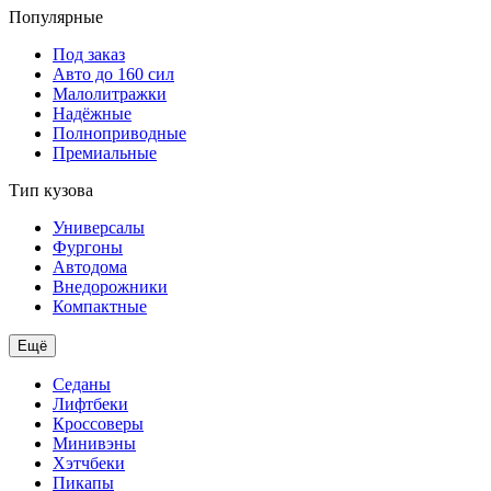
Популярные
Под заказ
Авто до 160 сил
Малолитражки
Надёжные
Полноприводные
Премиальные
Тип кузова
Универсалы
Фургоны
Автодома
Внедорожники
Компактные
Ещё
Седаны
Лифтбеки
Кроссоверы
Минивэны
Хэтчбеки
Пикапы