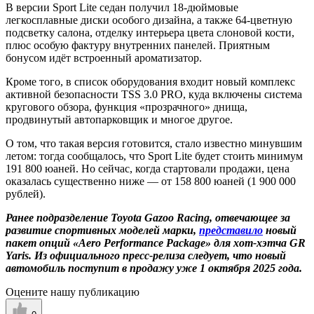
В версии Sport Lite седан получил 18-дюймовые
легкосплавные диски особого дизайна, а также 64-цветную
подсветку салона, отделку интерьера цвета слоновой кости,
плюс особую фактуру внутренних панелей. Приятным
бонусом идёт встроенный ароматизатор.
Кроме того, в список оборудования входит новый комплекс
активной безопасности TSS 3.0 PRO, куда включены система
кругового обзора, функция «прозрачного» днища,
продвинутый автопарковщик и многое другое.
О том, что такая версия готовится, стало известно минувшим
летом: тогда сообщалось, что Sport Lite будет стоить минимум
191 800 юаней. Но сейчас, когда стартовали продажи, цена
оказалась существенно ниже — от 158 800 юаней (1 900 000
рублей).
Ранее подразделение Toyota Gazoo Racing, отвечающее за
развитие спортивных моделей марки,
представило
новый
пакет опций «Aero Performance Package» для хот-хэтча GR
Yaris. Из официального пресс-релиза следует, что новый
автомобиль поступит в продажу уже 1 октября 2025 года.
Оцените нашу публикацию