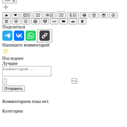
0
🔥
❤
👏🏻
☝🏻
🤟🏻
✌🏻
💪🏻
😂
😍
😎
😮
😡
😢
😐
😱
🤡
👀
👑
🚗
🍿
Поделиться
Напишите комментарий
Последние
Лучшие
Отправить
Комментариев пока нет.
Категории