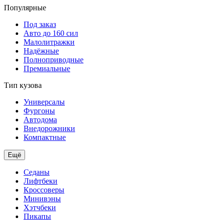
Популярные
Под заказ
Авто до 160 сил
Малолитражки
Надёжные
Полноприводные
Премиальные
Тип кузова
Универсалы
Фургоны
Автодома
Внедорожники
Компактные
Ещё
Седаны
Лифтбеки
Кроссоверы
Минивэны
Хэтчбеки
Пикапы