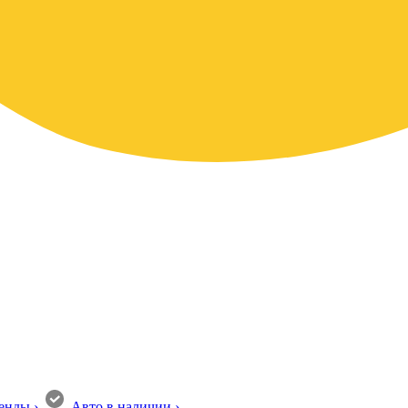
енды
›
Авто в наличии
›