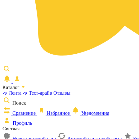
Каталог
📣 Лента 📣
Тест-драйв
Отзывы
Поиск
Сравнение
Избранное
Уведомления
Профиль
Светлая
Новые автомобили
›
Автомобили с пробегом
›
Бр