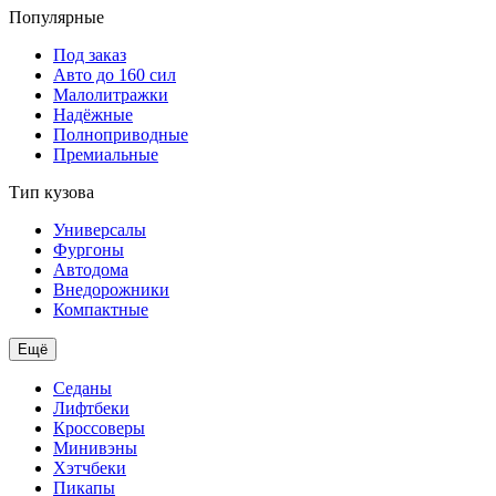
Популярные
Под заказ
Авто до 160 сил
Малолитражки
Надёжные
Полноприводные
Премиальные
Тип кузова
Универсалы
Фургоны
Автодома
Внедорожники
Компактные
Ещё
Седаны
Лифтбеки
Кроссоверы
Минивэны
Хэтчбеки
Пикапы