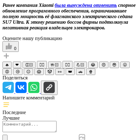
Ранее компания Xiaomi
была вынуждена отменить
спорное
обновление программного обеспечения, ограничивавшее
полную мощность её флагманского электрического седана
SU7 Ultra. К этому решению боссов фирмы подтолкнула
негативная реакция владельцев электрокаров.
Оцените нашу публикацию
0
🔥
❤
👏🏻
☝🏻
🤟🏻
✌🏻
💪🏻
😂
😍
😎
😮
😡
😢
😐
😱
🤡
👀
👑
🚗
🍿
Поделиться
Напишите комментарий
Последние
Лучшие