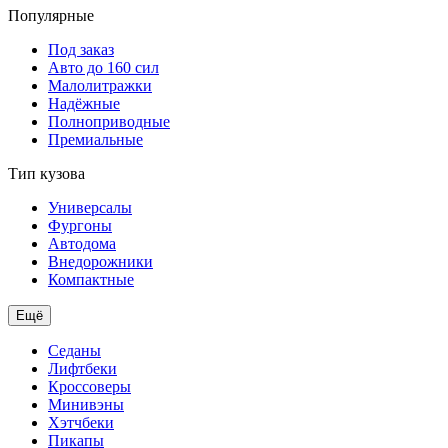
Популярные
Под заказ
Авто до 160 сил
Малолитражки
Надёжные
Полноприводные
Премиальные
Тип кузова
Универсалы
Фургоны
Автодома
Внедорожники
Компактные
Ещё
Седаны
Лифтбеки
Кроссоверы
Минивэны
Хэтчбеки
Пикапы