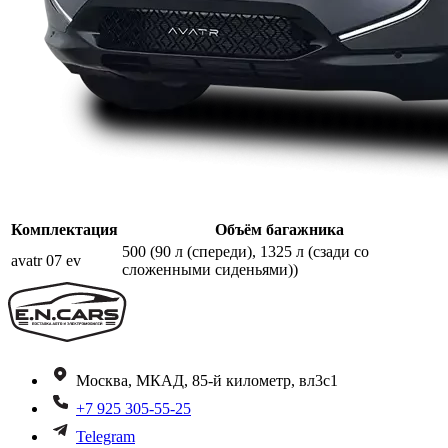
Комплектация
Объём багажника
500 (90 л (спереди), 1325 л (сзади со
avatr 07 ev
сложенными сиденьями))
Москва, МКАД, 85-й километр, вл3с1
+7 925 305-55-25
Telegram