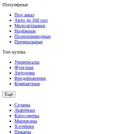
Популярные
Под заказ
Авто до 160 сил
Малолитражки
Надёжные
Полноприводные
Премиальные
Тип кузова
Универсалы
Фургоны
Автодома
Внедорожники
Компактные
Ещё
Седаны
Лифтбеки
Кроссоверы
Минивэны
Хэтчбеки
Пикапы