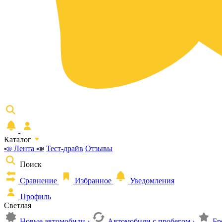
Каталог
📣 Лента 📣
Тест-драйв
Отзывы
Поиск
Сравнение
Избранное
Уведомления
Профиль
Светлая
Новые автомобили
›
Автомобили с пробегом
›
Бр