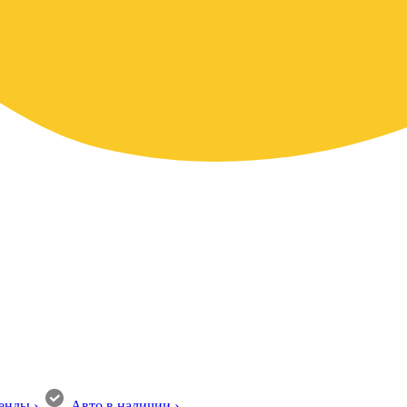
енды
›
Авто в наличии
›