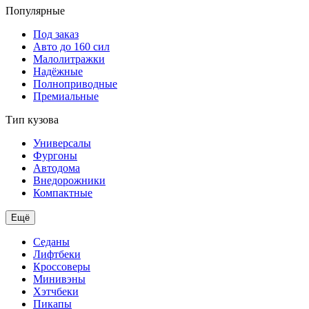
Популярные
Под заказ
Авто до 160 сил
Малолитражки
Надёжные
Полноприводные
Премиальные
Тип кузова
Универсалы
Фургоны
Автодома
Внедорожники
Компактные
Ещё
Седаны
Лифтбеки
Кроссоверы
Минивэны
Хэтчбеки
Пикапы