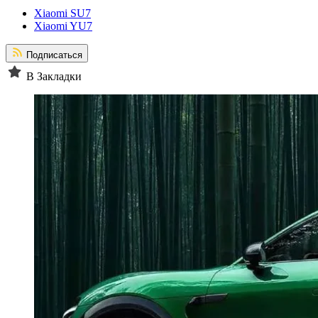
Xiaomi SU7
Xiaomi YU7
Подписаться
В Закладки