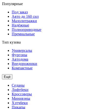
Популярные
Под заказ
Авто до 160 сил
Малолитражки
Надёжные
Полноприводные
Премиальные
Тип кузова
Универсалы
Фургоны
Автодома
Внедорожники
Компактные
Ещё
Седаны
Лифтбеки
Кроссоверы
Минивэны
Хэтчбеки
Пикапы