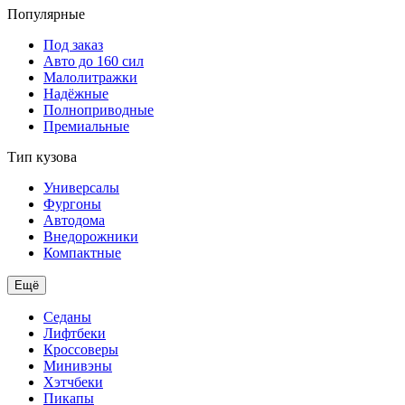
Популярные
Под заказ
Авто до 160 сил
Малолитражки
Надёжные
Полноприводные
Премиальные
Тип кузова
Универсалы
Фургоны
Автодома
Внедорожники
Компактные
Ещё
Седаны
Лифтбеки
Кроссоверы
Минивэны
Хэтчбеки
Пикапы