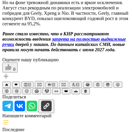
Но на фоне тревожной динамики есть и яркие исключения.
Август стал рекордным по реализации электромобилей и
гибридов для Geely, Xpeng и Nio. В частности, Geely, главный
конкурент BYD, показал ошеломляющий годовой рост в этом
сегменте на 95,2%.
Ранее стало известно, что в КНР рассматривают
возможность введения
запрета на полностью выдвижные
ручки
дверей у машин. По данным китайских СМИ, новые
правила могут начать действовать с июня 2027 года.
Оцените нашу публикацию
0
🔥
❤
👏🏻
☝🏻
🤟🏻
✌🏻
💪🏻
😂
😍
😎
😮
😡
😢
😐
😱
🤡
👀
👑
🚗
🍿
Поделиться
Напишите комментарий
Последние