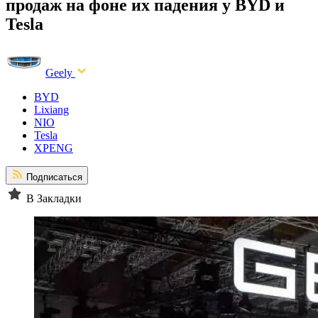
продаж на фоне их падения у BYD и
Tesla
Geely
BYD
Lixiang
NIO
Tesla
XPENG
Подписаться
В Закладки