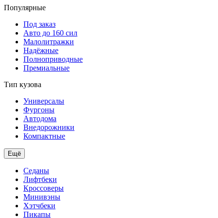
Популярные
Под заказ
Авто до 160 сил
Малолитражки
Надёжные
Полноприводные
Премиальные
Тип кузова
Универсалы
Фургоны
Автодома
Внедорожники
Компактные
Ещё
Седаны
Лифтбеки
Кроссоверы
Минивэны
Хэтчбеки
Пикапы